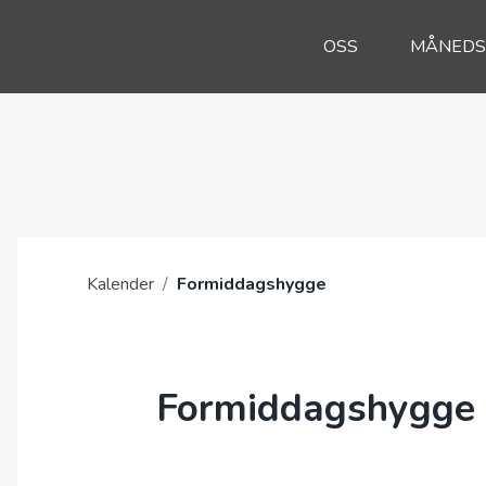
OSS
MÅNEDS
Kalender
/
Formiddagshygge
Formiddagshygge