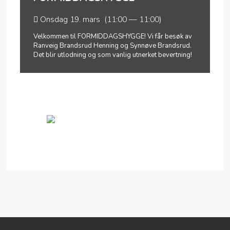
Onsdag 19. mars (11:00 — 11:00)
Velkommen til FORMIDDAGSHYGGE! Vi får besøk av
Ranveig Brandsrud Henning og Synnøve Brandsrud.
Det blir utlodning og som vanlig utnerket bevertning!