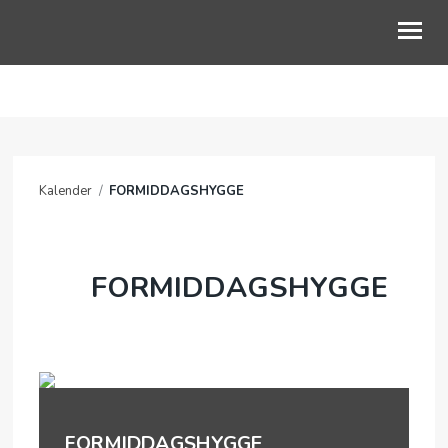
OSS
MÅNEDSBREV
Kalender
/
FORMIDDAGSHYGGE
AKTIVITETER
MISJON
FORMIDDAGSHYGGE
KALENDER
ARKIV / LENKER
FORMIDDAGSHYGGE